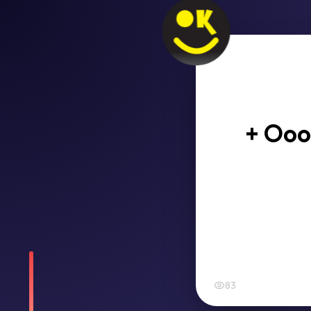
+ Oooo
83