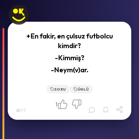
+En fakir, en çulsuz futbolcu
kimdir?
-Kimmiş?
-Neym(v)ar.
SORU
ÜNLÜ
1
77