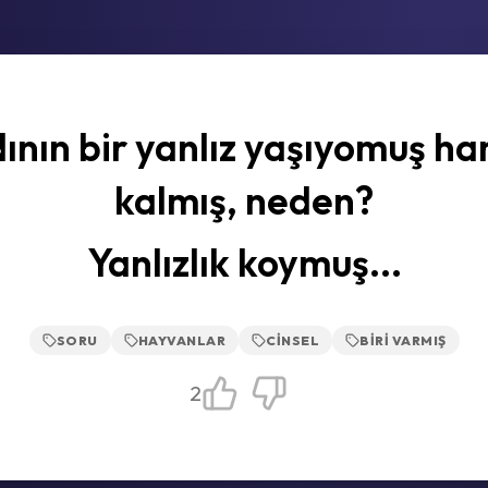
ının bir yanlız yaşıyomuş ha
kalmış, neden?
Yanlızlık koymuş...
SORU
HAYVANLAR
CINSEL
BIRI VARMIŞ
2