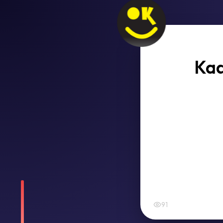
Kad
91