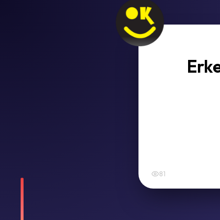
Erke
81