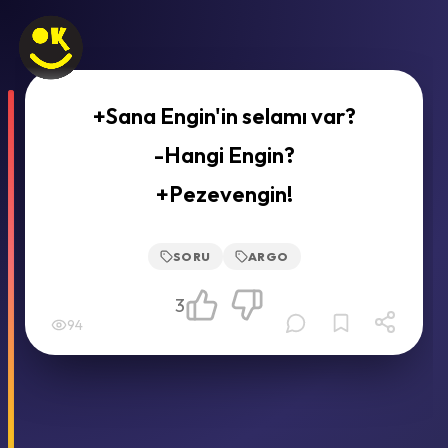
+Sana Engin'in selamı var?
-Hangi Engin?
+Pezevengin!
SORU
ARGO
3
94