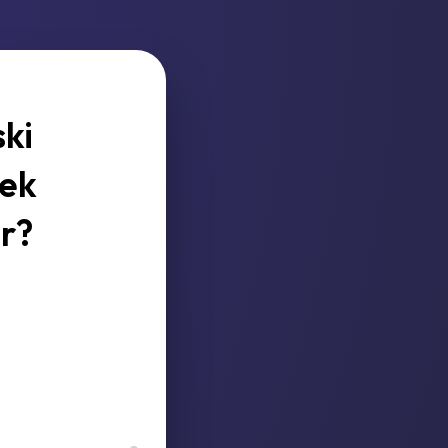
ki
mek
r?