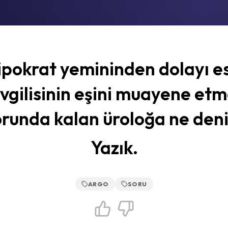
ipokrat yemininden dolayı es
vgilisinin eşini muayene et
orunda kalan üroloğa ne deni
Yazık.
ARGO
SORU