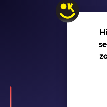
H
se
z