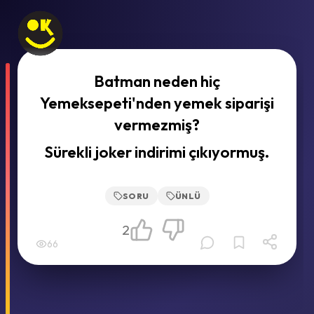
Batman neden hiç
Yemeksepeti'nden yemek siparişi
vermezmiş?
Sürekli joker indirimi çıkıyormuş.
SORU
ÜNLÜ
2
66