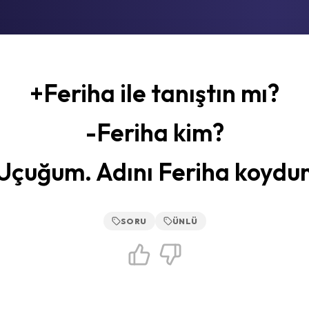
+Feriha ile tanıştın mı?
-Feriha kim?
Uçuğum. Adını Feriha koydu
SORU
ÜNLÜ