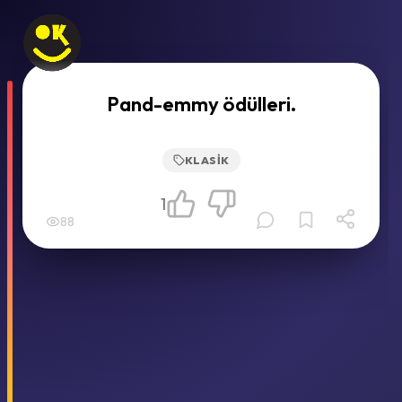
Pand-emmy ödülleri.
KLASIK
1
88