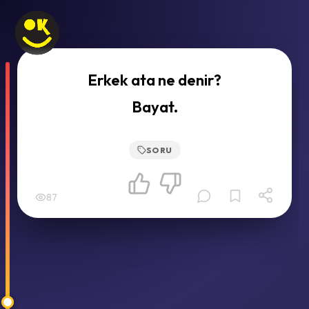
Erkek ata ne denir?
Bayat.
SORU
87