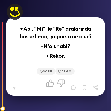
+Abi, "Mi" ile "Re" aralarında
basket maçı yaparsa ne olur?
-N'olur abi?
+Rekor.
SORU
ARGO
88