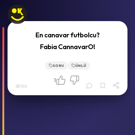
En canavar futbolcu?
Fabia CannavarO!
SORU
ÜNLÜ
1
100