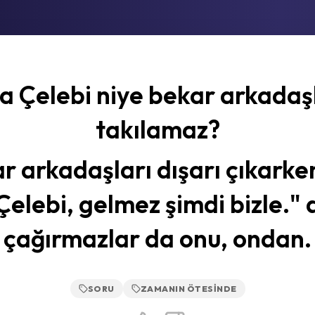
a Çelebi niye bekar arkadaşl
takılamaz?
r arkadaşları dışarı çıkarken
Çelebi, gelmez şimdi bizle." 
çağırmazlar da onu, ondan.
SORU
ZAMANIN ÖTESINDE