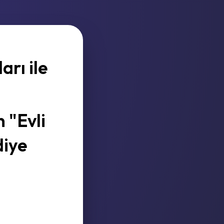
arı ile
 "Evli
diye