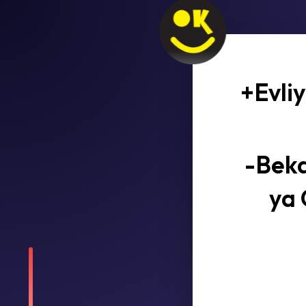
+Evliy
-Beka
ya 