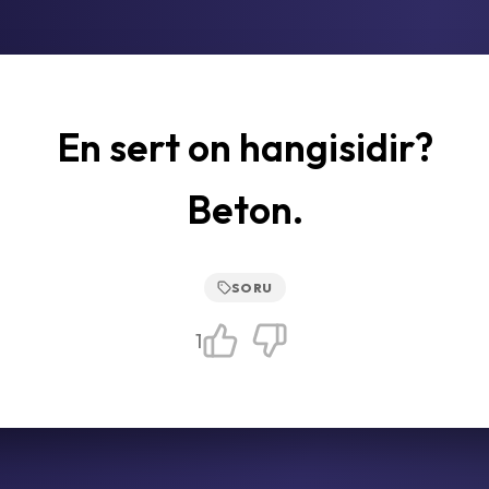
En sert on hangisidir?
Beton.
SORU
1