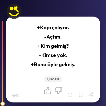
+Kapı çalıyor.
-Açtım.
+Kim gelmiş?
-Kimse yok.
+Bana öyle gelmiş.
SORU
83