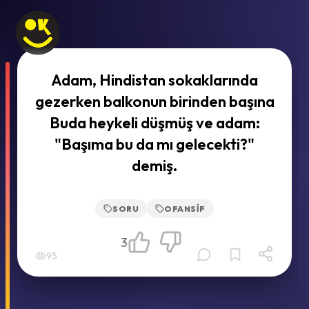
Adam, Hindistan sokaklarında
gezerken balkonun birinden başına
Buda heykeli düşmüş ve adam:
"Başıma bu da mı gelecekti?"
demiş.
SORU
OFANSIF
3
95