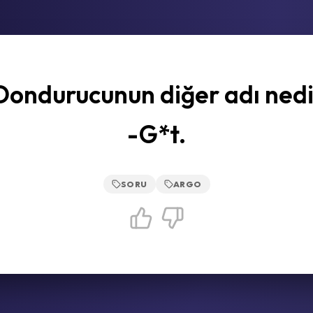
Dondurucunun diğer adı nedi
-G*t.
SORU
ARGO