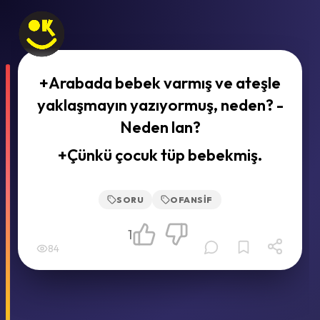
+Arabada bebek varmış ve ateşle
yaklaşmayın yazıyormuş, neden? -
Neden lan?
+Çünkü çocuk tüp bebekmiş.
SORU
OFANSIF
1
84