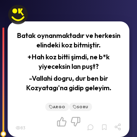
Batak oynanmaktadır ve herkesin
elindeki koz bitmiştir.
+Hah koz bitti şimdi, ne b*k
yiyeceksin lan puşt?
-Vallahi dogru, dur ben bir
Kozyatagı'na gidip geleyim.
ARGO
SORU
83