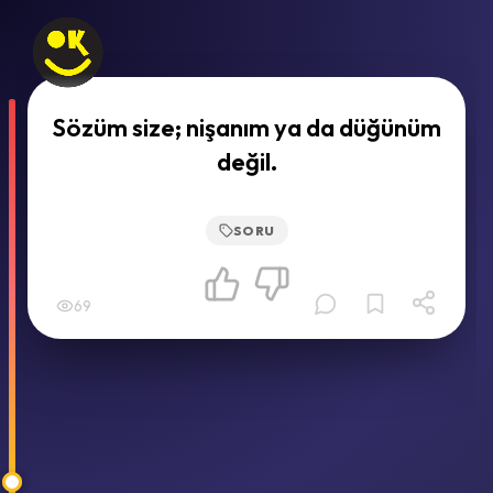
Sözüm size; nişanım ya da düğünüm
değil.
SORU
69