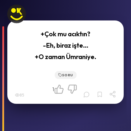
+Çok mu acıktın?
-Eh, biraz işte...
+O zaman Ümraniye.
SORU
1
85