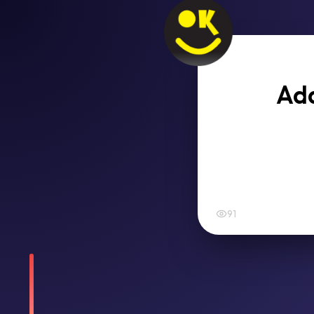
Ada
91