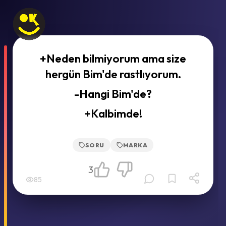
+Neden bilmiyorum ama size
hergün Bim'de rastlıyorum.
-Hangi Bim'de?
+Kalbimde!
SORU
MARKA
3
85