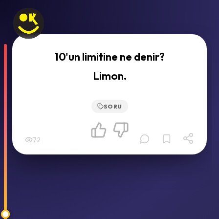
10'un limitine ne denir?
Limon.
SORU
72