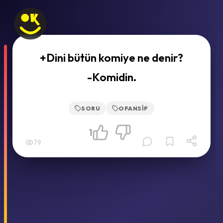
+Dini bütün komiye ne denir?
-Komidin.
SORU
OFANSIF
1
79