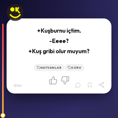
+Kuşburnu içtim.
-Eeee?
+Kuş gribi olur muyum?
HAYVANLAR
SORU
86