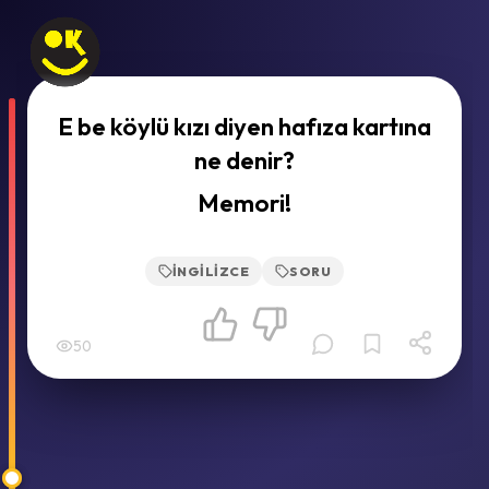
E be köylü kızı diyen hafıza kartına
ne denir?
Memori!
İNGILIZCE
SORU
50