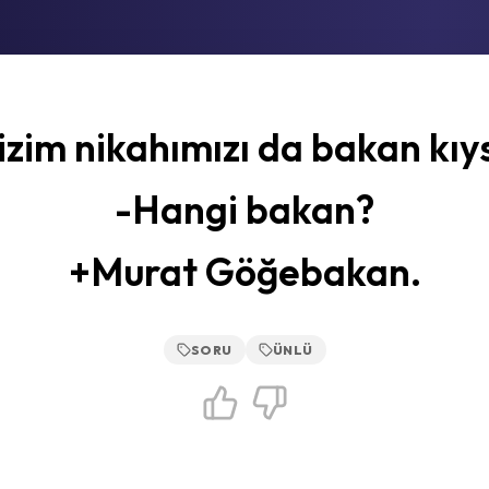
izim nikahımızı da bakan kıys
-Hangi bakan?
+Murat Göğebakan.
SORU
ÜNLÜ