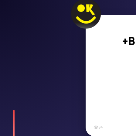
+B
74