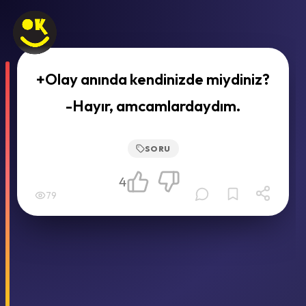
+Olay anında kendinizde miydiniz?
-Hayır, amcamlardaydım.
SORU
4
79