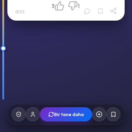
3
1
83
Bir tane daha