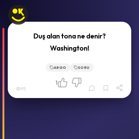
Duş alan tona ne denir?
Washington!
ARGO
SORU
1
95