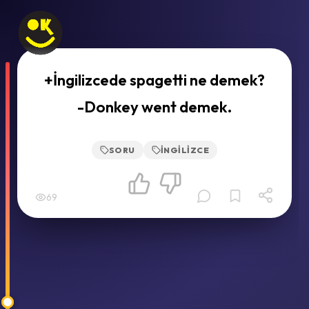
+İngilizcede spagetti ne demek?
-Donkey went demek.
SORU
İNGILIZCE
69