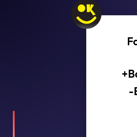
Fa
+B
-