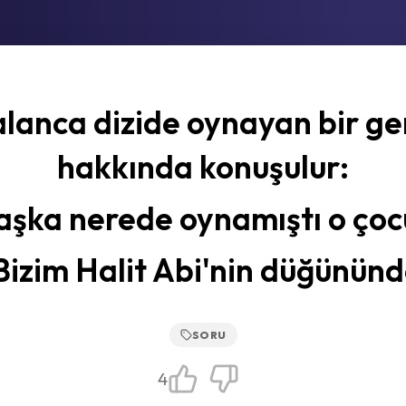
lanca dizide oynayan bir g
hakkında konuşulur:
aşka nerede oynamıştı o çoc
Bizim Halit Abi'nin düğününd
SORU
4