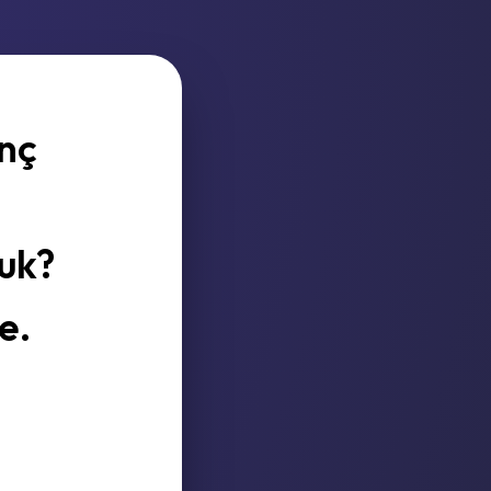
enç
uk?
e.