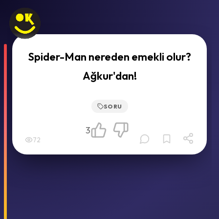
Spider-Man nereden emekli olur?
Ağkur'dan!
SORU
3
72