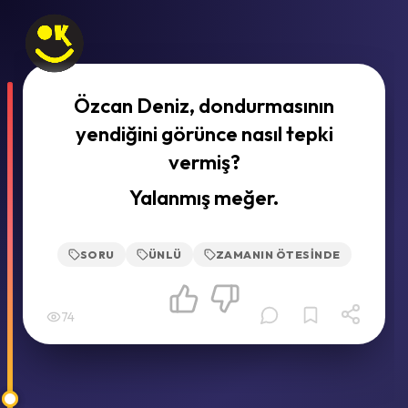
Özcan Deniz, dondurmasının
yendiğini görünce nasıl tepki
vermiş?
Yalanmış meğer.
SORU
ÜNLÜ
ZAMANIN ÖTESINDE
74