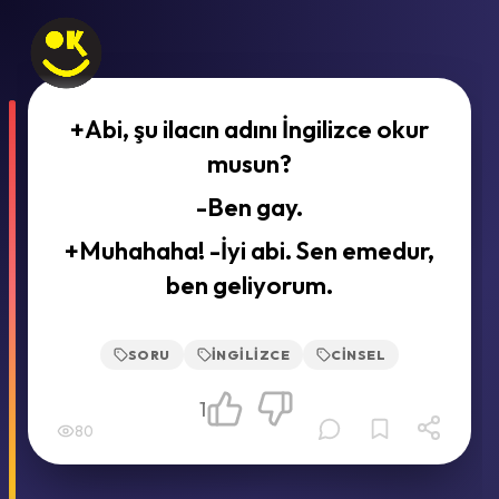
+Abi, şu ilacın adını İngilizce okur
musun?
-Ben gay.
+Muhahaha! -İyi abi. Sen emedur,
ben geliyorum.
SORU
İNGILIZCE
CINSEL
1
80