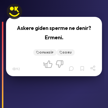
Askere giden sperme ne denir?
Ermeni.
OFANSIF
SORU
1
92