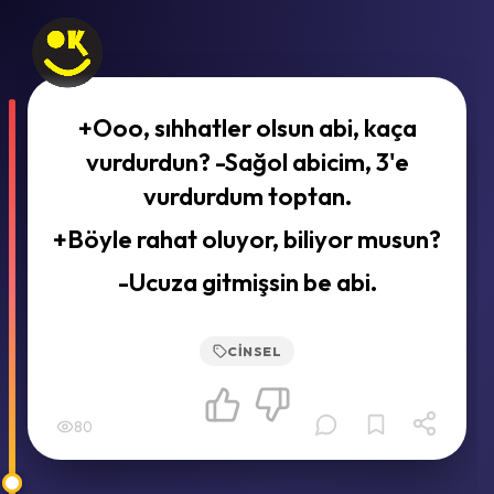
+Ooo, sıhhatler olsun abi, kaça
vurdurdun? -Sağol abicim, 3'e
vurdurdum toptan.
+Böyle rahat oluyor, biliyor musun?
-Ucuza gitmişsin be abi.
CINSEL
80