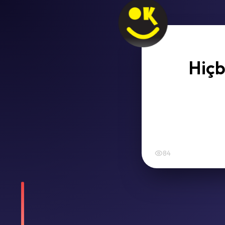
Hiçb
84