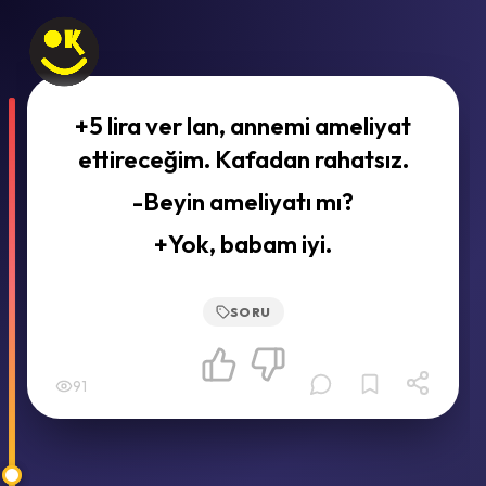
+5 lira ver lan, annemi ameliyat
ettireceğim. Kafadan rahatsız.
-Beyin ameliyatı mı?
+Yok, babam iyi.
SORU
91