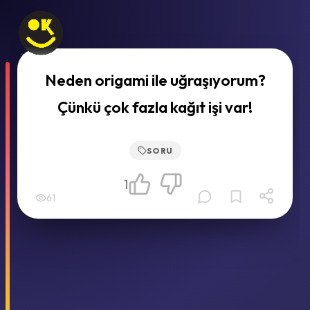
Neden origami ile uğraşıyorum?
Çünkü çok fazla kağıt işi var!
SORU
1
61