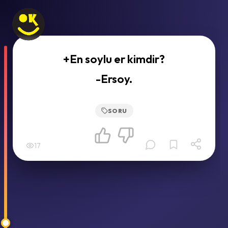
+En soylu er kimdir?
-Ersoy.
SORU
17