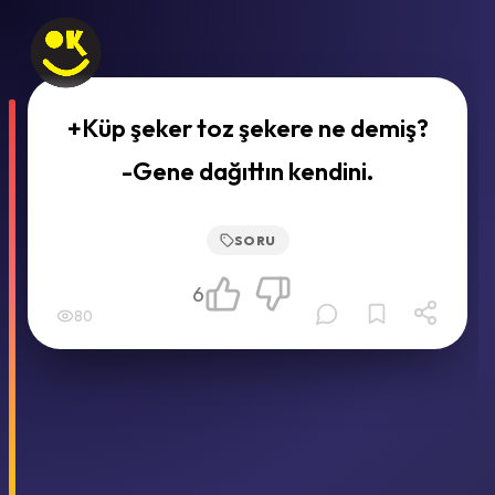
+Küp şeker toz şekere ne demiş?
-Gene dağıttın kendini.
SORU
6
80