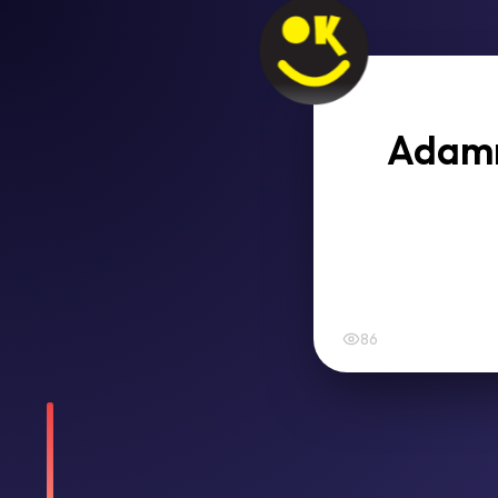
Adamın
86