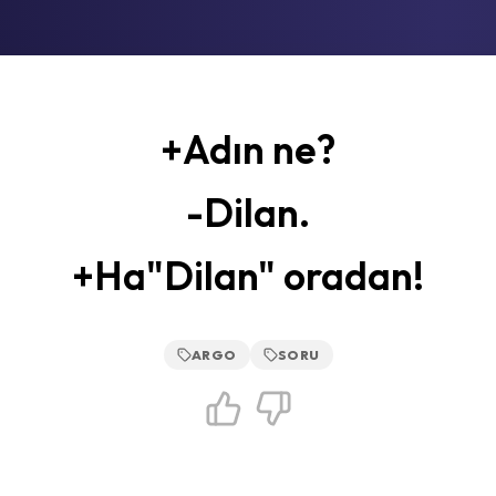
+Adın ne?
-Dilan.
+Ha"Dilan" oradan!
ARGO
SORU