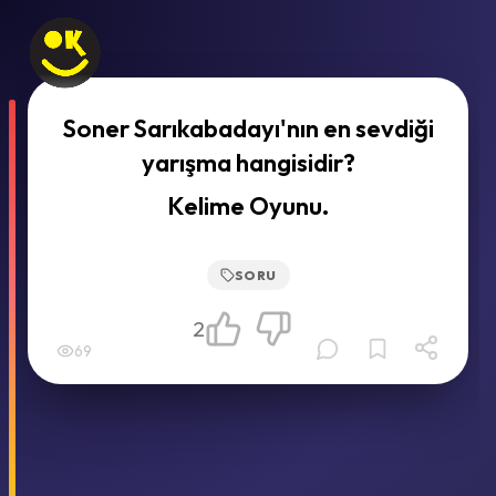
Soner Sarıkabadayı'nın en sevdiği
yarışma hangisidir?
Kelime Oyunu.
SORU
2
69