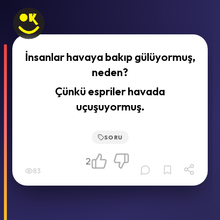
İnsanlar havaya bakıp gülüyormuş,
neden?
Çünkü espriler havada
uçuşuyormuş.
SORU
2
83