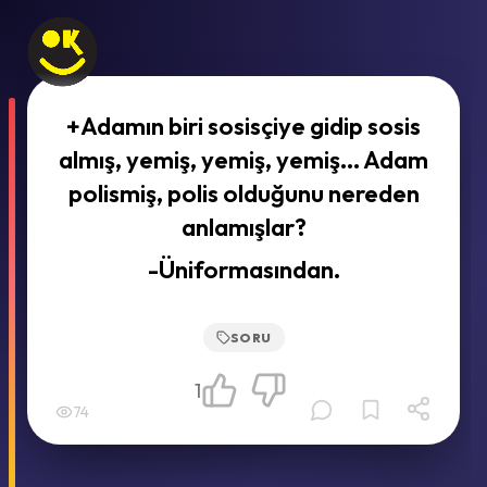
+Adamın biri sosisçiye gidip sosis
almış, yemiş, yemiş, yemiş... Adam
polismiş, polis olduğunu nereden
anlamışlar?
-Üniformasından.
SORU
1
74