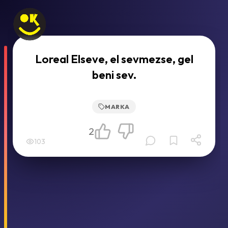
Loreal Elseve, el sevmezse, gel
beni sev.
MARKA
2
103