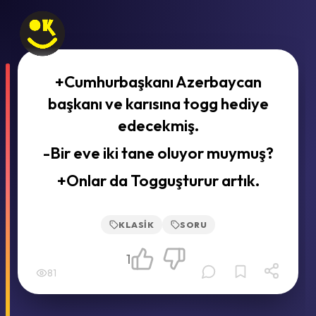
+Cumhurbaşkanı Azerbaycan
başkanı ve karısına togg hediye
edecekmiş.
-Bir eve iki tane oluyor muymuş?
+Onlar da Togguşturur artık.
KLASIK
SORU
1
81